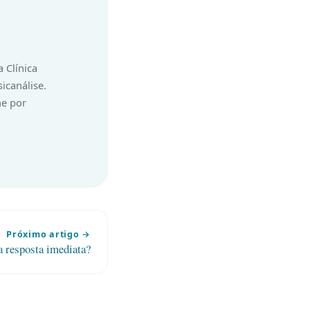
 Clínica
icanálise.
ne por
Próximo artigo →
a resposta imediata?