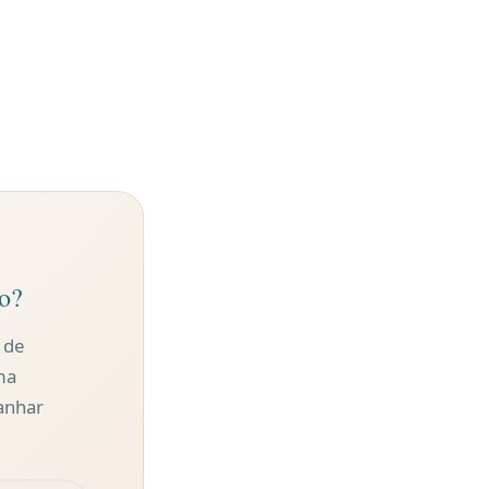
so?
 de
ma
anhar