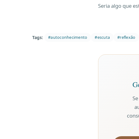
Seria algo que es
Tags:
#autoconhecimento
#escuta
#reflexão
Go
Se
a
cons