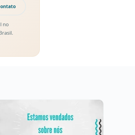
contato
l no
rasil.