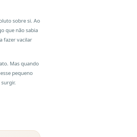
oluto sobre si. Ao
lgo que não sabia
 fazer vacilar
iato. Mas quando
é desse pequeno
surgir.