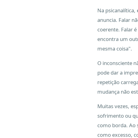
Na psicanalítica,
anuncia. Falar n
coerente. Falar 
encontra um outr
mesma coisa".
O inconsciente nã
pode dar a impre
repetição carreg
mudança não está
Muitas vezes, es
sofrimento ou qu
como borda. Ao s
como excesso, co