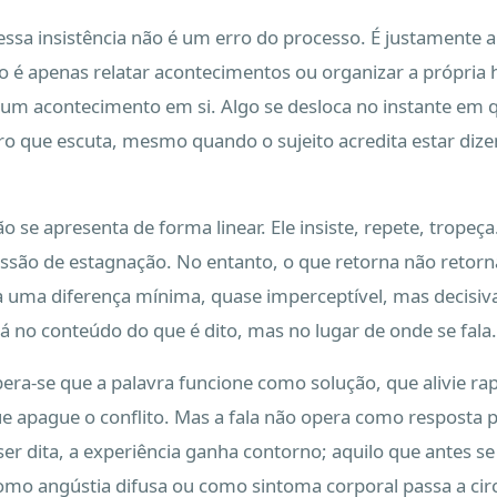
 essa insistência não é um erro do processo. É justamente a
ão é apenas relatar acontecimentos ou organizar a própria 
é um acontecimento em si. Algo se desloca no instante em 
o que escuta, mesmo quando o sujeito acredita estar diz
o se apresenta de forma linear. Ele insiste, repete, tropeça.
ssão de estagnação. No entanto, o que retorna não retorn
a uma diferença mínima, quase imperceptível, mas decisiva
 no conteúdo do que é dito, mas no lugar de onde se fala.
pera-se que a palavra funcione como solução, que alivie r
e apague o conflito. Mas a fala não opera como resposta p
er dita, a experiência ganha contorno; aquilo que antes s
mo angústia difusa ou como sintoma corporal passa a cir