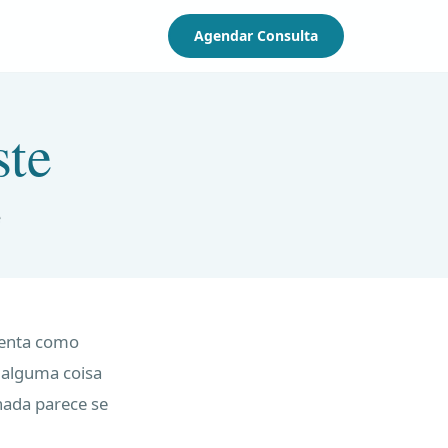
Agendar Consulta
ste
e
senta como
 alguma coisa
nada parece se