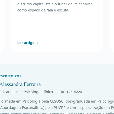
discurso capitalista e o lugar da Psicanálise
como espaço de fala e escuta.
Ler artigo →
ESCRITO POR
Alessandra Ferreira
Psicanalista e Psicóloga Clínica — CRP 12/14226
Formada em Psicologia pela CESUSC, pós-graduada em Psicologia
(Abordagem Psicanalítica) pela PUCPR e com especialização em Ps
Atendimento presencial no Centro de Florianópolis e terapia onli