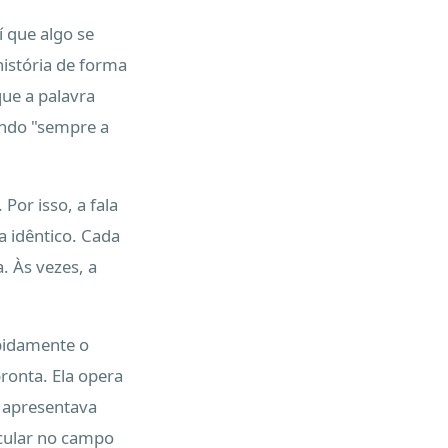
í que algo se
história de forma
que a palavra
endo "sempre a
 Por isso, a fala
a idêntico. Cada
. Às vezes, a
apidamente o
ronta. Ela opera
e apresentava
cular no campo