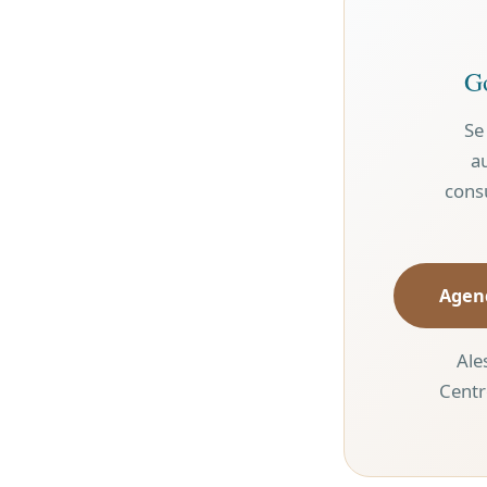
Go
Se
a
cons
Agen
Ale
Centr