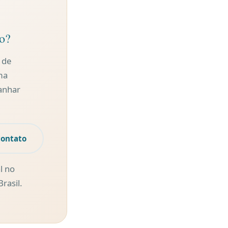
so?
 de
ma
anhar
contato
l no
rasil.