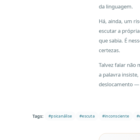
da linguagem.
Há, ainda, um ris
escutar a própria
que sabia. É ness
certezas.
Talvez falar não
a palavra insiste
deslocamento — q
Tags:
#psicanálise
#escuta
#inconsciente
#