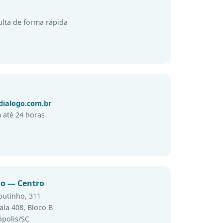
lta de forma rápida
ialogo.com.br
até 24 horas
io — Centro
outinho, 311
ala 408, Bloco B
ópolis/SC