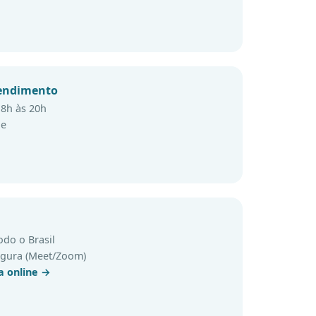
tendimento
 8h às 20h
ne
odo o Brasil
gura (Meet/Zoom)
a online →