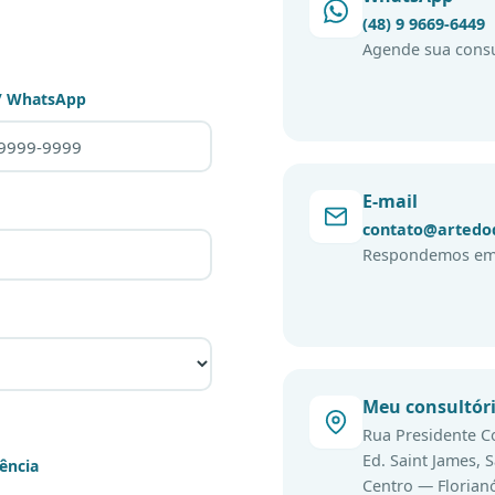
(48) 9 9669-6449
Agende sua consu
 / WhatsApp
E-mail
contato@artedod
Respondemos em 
Meu consultór
Rua Presidente C
Ed. Saint James, S
ência
Centro — Florian