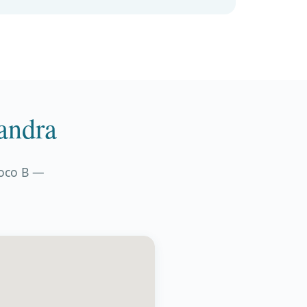
andra
loco B —