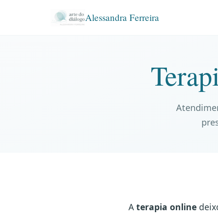
Alessandra Ferreira
Terap
Atendimen
pre
A
terapia online
deixo