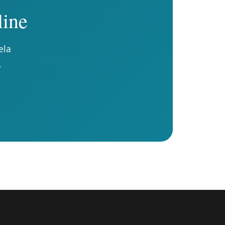
line
ela
.