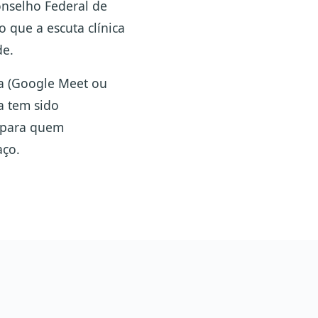
nselho Federal de
 que a escuta clínica
de.
a (Google Meet ou
a tem sido
 para quem
aço.