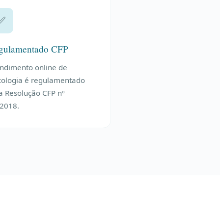
✅
gulamentado CFP
ndimento online de
cologia é regulamentado
a Resolução CFP nº
2018.