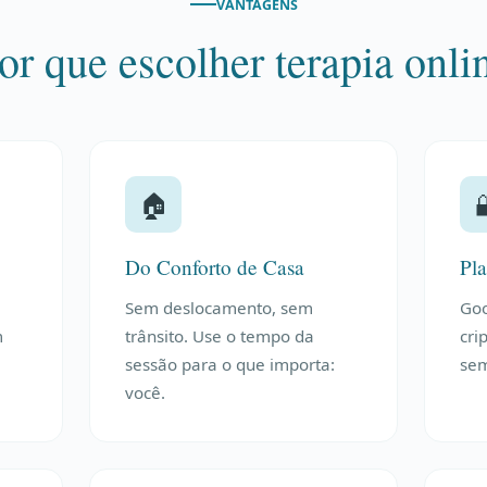
VANTAGENS
or que escolher terapia onli
🏠
Do Conforto de Casa
Pla
Sem deslocamento, sem
Go
m
trânsito. Use o tempo da
cri
sessão para o que importa:
sem
você.