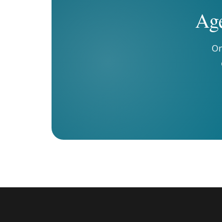
Age
On