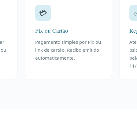
💳
Pix ou Cartão
Re
iar
Pagamento simples por Pix ou
Ate
 ou
link de cartão. Recibo emitido
psi
automaticamente.
pel
11/