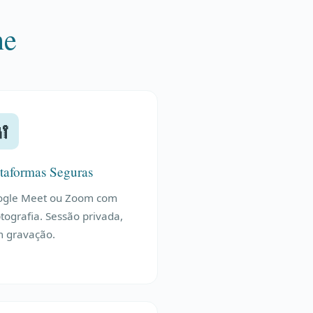
ne
🔐
taformas Seguras
ogle Meet ou Zoom com
ptografia. Sessão privada,
 gravação.