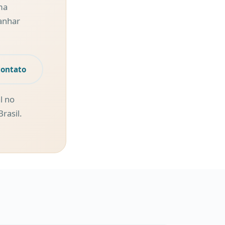
ma
anhar
contato
l no
rasil.