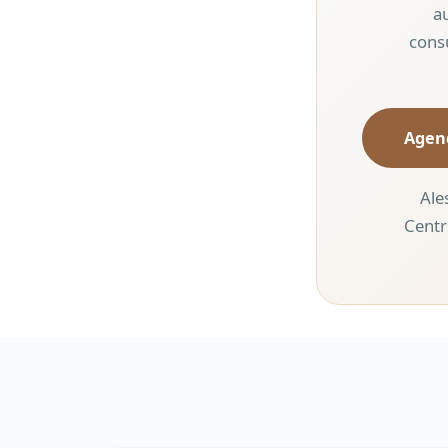
a
cons
Agen
Ale
Centr