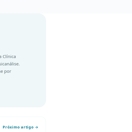
 Clínica
icanálise.
ne por
Próximo artigo →