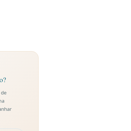
so?
 de
ma
anhar