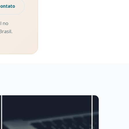
contato
l no
rasil.