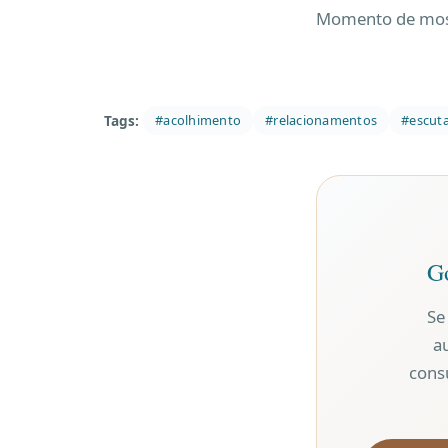
Momento de most
Tags:
#acolhimento
#relacionamentos
#escut
Go
Se
a
cons